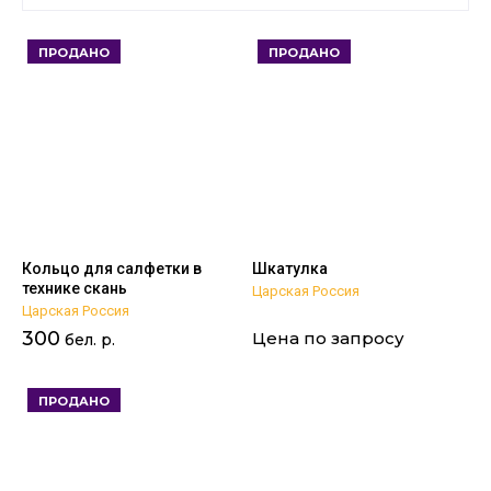
Цена - убывание
ПРОДАНО
ПРОДАНО
Цена - возрастание
Название - Я-А
Название - А-Я
Кольцо для салфетки в
Шкатулка
технике скань
Царская Россия
Царская Россия
300
Цена по запросу
бел. р.
ПРОДАНО