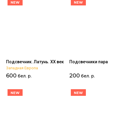
NEW
NEW
Цена - возрастание
Название - Я-А
Название - А-Я
Подсвечник. Латунь. XX век
Подсвечники пара
Западная Европа
600
200
бел. р.
бел. р.
NEW
NEW