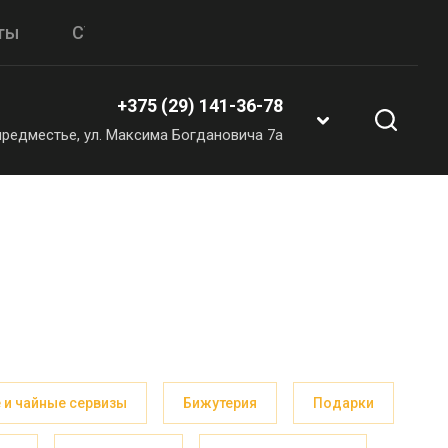
ты
СУВЕНИРЫ & ПОДАРКИ
+375 (29) 141-36-78
 предместье, ул. Максима Богдановича 7а
 и чайные сервизы
Бижутерия
Подарки