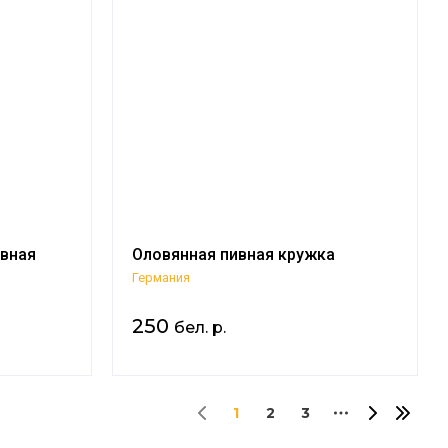
вная
Оловянная пивная кружка
Германия
250
бел. р.
1
2
3