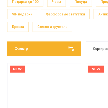
Подарки до 100
Часы
Посуда
Пре
VIP подарки
Фарфоровые статуэтки
Анти
Бронза
Стекло и хрусталь
Фильтр
Сортиро
Цен
NEW
NEW
Цен
Наз
Наз