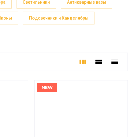
ера
Светильники
Антикварные вазы
Иконы
Подсвечники и Канделябры
NEW