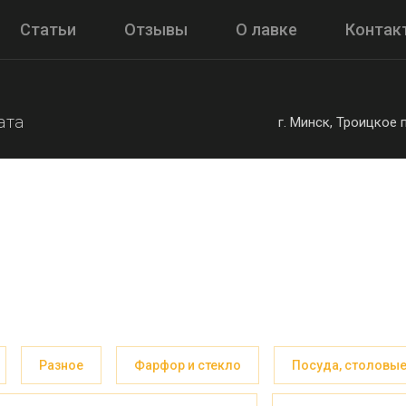
Статьи
Отзывы
О лавке
Контак
ата
г. Минск, Троицкое
Разное
Фарфор и стекло
Посуда, столовые