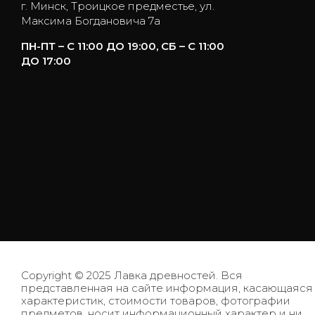
г. Минск, Троицкое предместье, ул.
Максима Богдановича 7а
ПН-ПТ – С 11:00 ДО 19:00, СБ – С 11:00
ДО 17:00
Copyright © 2025 Лавка древностей. Вся
представленная на сайте информация, касающаяся
характеристик, стоимости товаров, фотографии
предметов, носит информационный характер и ни