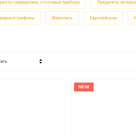
дметы сервировки, столовые приборы
Предметы интерь
кварные графины
Живопись
Европейская
вать
а - убывание
а - возрастание
NEW
вание - Я-А
вание - А-Я