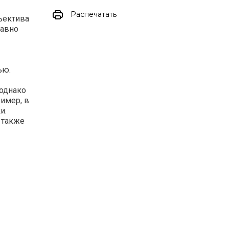
Распечатать
ъектива
лавно
ью.
 однако
ример, в
и.
 также