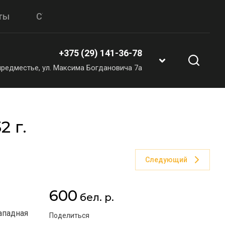
ты
СУВЕНИРЫ & ПОДАРКИ
+375 (29) 141-36-78
 предместье, ул. Максима Богдановича 7а
 г.
Следующий
600
бел. р.
ападная
Поделиться