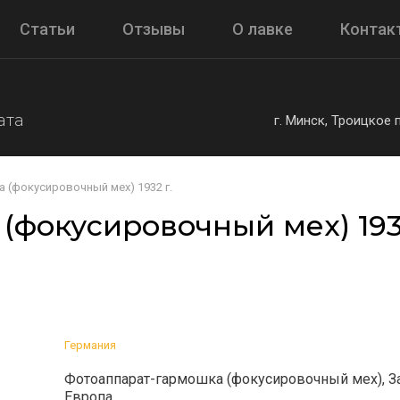
Статьи
Отзывы
О лавке
Контак
ата
г. Минск, Троицкое
 (фокусировочный мех) 1932 г.
фокусировочный мех) 1932
Германия
Фотоаппарат-гармошка (фокусировочный мех), З
Европа