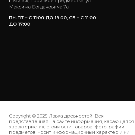
г. Минск, Троицкое предместье, ул.
Максима Богдановича 7а
ПН-ПТ – С 11:00 ДО 19:00, СБ – С 11:00
ДО 17:00
Copyright © 2025 Лавка древностей. Вся
представленная на сайте информация, касающаяся
характеристик, стоимости товаров, фотографии
предметов, носит информационный характер и ни