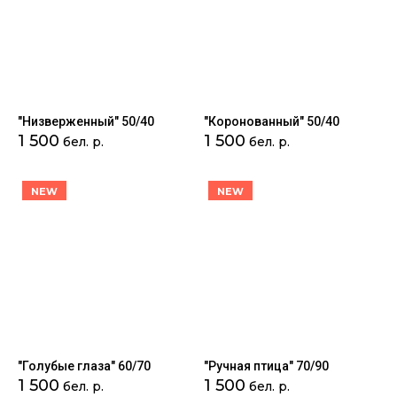
"Низверженный" 50/40
"Коронованный" 50/40
1 500
1 500
бел. р.
бел. р.
NEW
NEW
"Голубые глаза" 60/70
"Ручная птица" 70/90
1 500
1 500
бел. р.
бел. р.