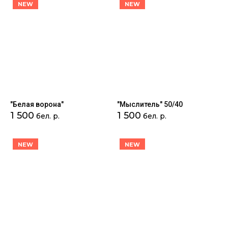
NEW
NEW
Цена - возрастание
Название - Я-А
Название - А-Я
"Белая ворона"
"Мыслитель" 50/40
1 500
1 500
бел. р.
бел. р.
NEW
NEW