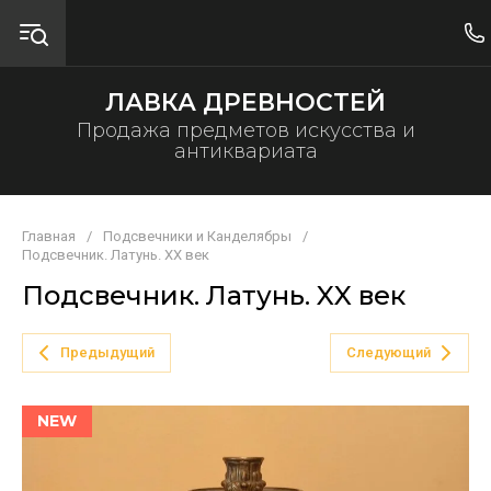
ЛАВКА ДРЕВНОСТЕЙ
Продажа предметов искусства и
антиквариата
Главная
/
Подсвечники и Канделябры
/
Подсвечник. Латунь. XX век
Подсвечник. Латунь. XX век
Предыдущий
Следующий
NEW