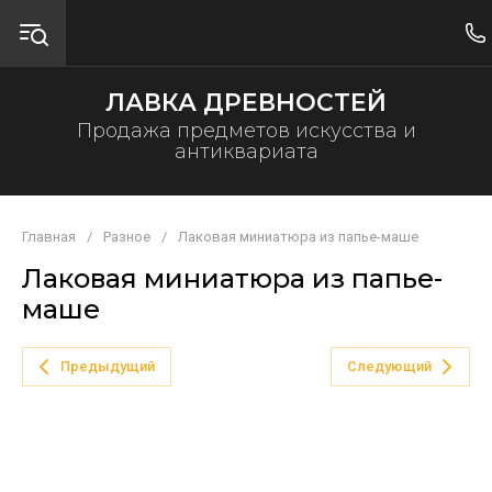
ЛАВКА ДРЕВНОСТЕЙ
Продажа предметов искусства и
антиквариата
Главная
/
Разное
/
Лаковая миниатюра из папье-маше
Лаковая миниатюра из папье-
маше
Предыдущий
Следующий