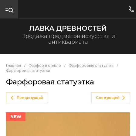
ЛАВКА ДРЕВНОСТЕЙ
Продажа предметов искусства и
антиквариата
Главная
/
Фарфор и стекло
/
Фарфоровые статуэтки
/
Фарфоровая статуэтка
Фарфоровая статуэтка
Предыдущий
Следующий
NEW