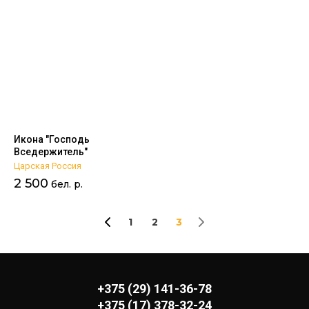
Цена - возрастание
Название - Я-А
Название - А-Я
Икона "Господь
Вседержитель"
Царская Россия
2 500
бел. р.
1
2
3
+375 (29) 141-36-78
+375 (17) 378-32-24