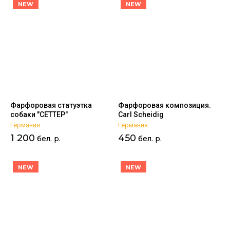
NEW
NEW
Цена - возрастание
Название - Я-А
Название - А-Я
Фарфоровая статуэтка
Фарфоровая композиция.
собаки "СЕТТЕР"
Carl Scheidig
Германия
Германия
1 200
450
бел. р.
бел. р.
NEW
NEW