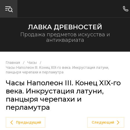
ЛАВКА ДРЕВНОСТЕЙ
Продажа предметов искусства и
антиквариата
Главная
/
Часы
/
Часы Наполеон III. Конец XIX-го века. Инкрустация латуни,
панцыря черепахи и перламутра
Часы Наполеон III. Конец XIX-го
века. Инкрустация латуни,
панцыря черепахи и
перламутра
Предыдущий
Следующий