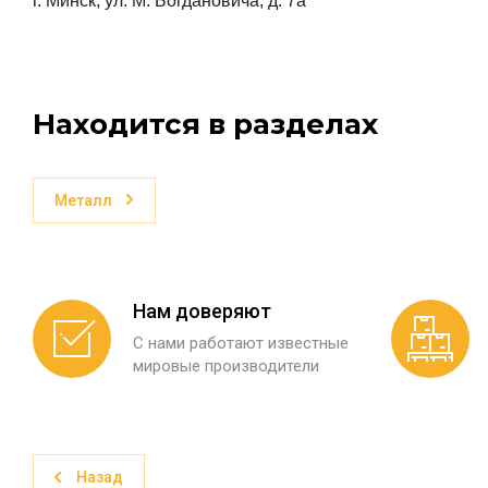
г. Минск, ул. М. Богдановича, д. 7а
Находится в разделах
Металл
Нам доверяют
С нами работают известные
мировые производители
Назад