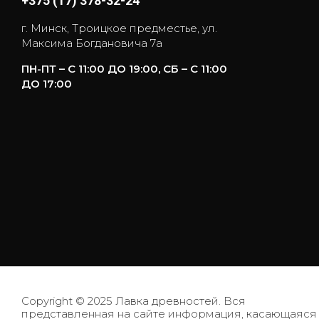
+375 (17) 378-32-24
г. Минск, Троицкое предместье, ул.
Максима Богдановича 7а
ПН-ПТ – С 11:00 ДО 19:00, СБ – С 11:00
ДО 17:00
Copyright © 2025 Лавка древностей. Вся
представленная на сайте информация, касающаяся