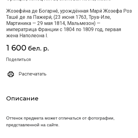
Жозефи́на де Богарне́, урождённая Мари́ Жозефа Роз
Таше́ де ла Пажери́, (23 июня 1763, Труа-Иле,
Мартиника — 29 мая 1814, Мальмезон) —
императрица Франции с 1804 по 1809 год, первая
жена Наполеона I.
1 600
бел. р.
Поделиться
Распечатать
Описание
Оттенок предмета может отличаться от фотографии, 
представленной на сайте.