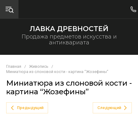
ЛАВКА ДРЕВНОСТЕЙ
Продажа предметов искусства и
антиквариата
Главная
/
Живопись
/
Миниатюра из слоновой кости - картина “Жозефины”
Миниатюра из слоновой кости -
картина “Жозефины”
Предыдущий
Следующий