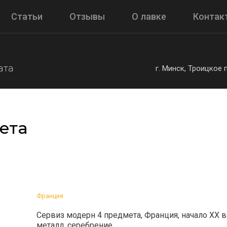
Статьи
Отзывы
О лавке
Контак
ата
г. Минск, Троицкое
ета
Франция
Сервиз модерн 4 предмета, Франция, начало ХХ в.
металл, серебрение