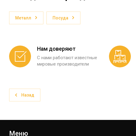
Металл
Посуда
Нам доверяют
С нами работают известные
мировые производители
Назад
Меню